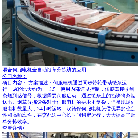
混合伺服电机全自动烟草分拣线的应用
公司名称：
项目内容：
方案描述：伺服电机通过同步带轮带动链条运
行，两轮比大约为1：2.5，使用内部速度控制，传感器接收到
条烟到达信号，根据需要伺服启动，通过链条上的挡块将条烟
送出。烟草分拣设备对于伺服电机的要求不复杂，但是现场伺
服电机数量大，24小时运转，汉德保伺服电机凭借优异的稳定
性和高响应性，在该配送中心长时间稳定运行，大大提高了烟
草分拣效率。
查看详情+