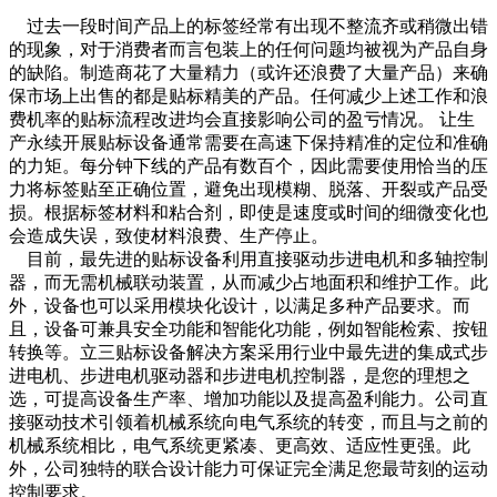
过去一段时间产品上的标签经常有出现不整流齐或稍微出错
的现象，对于消费者而言包装上的任何问题均被视为产品自身
的缺陷。制造商花了大量精力（或许还浪费了大量产品）来确
保市场上出售的都是贴标精美的产品。任何减少上述工作和浪
费机率的贴标流程改进均会直接影响公司的盈亏情况。 让生
产永续开展贴标设备通常需要在高速下保持精准的定位和准确
的力矩。每分钟下线的产品有数百个，因此需要使用恰当的压
力将标签贴至正确位置，避免出现模糊、脱落、开裂或产品受
损。根据标签材料和粘合剂，即使是速度或时间的细微变化也
会造成失误，致使材料浪费、生产停止。
目前，最先进的贴标设备利用直接驱动步进电机和多轴控制
器，而无需机械联动装置，从而减少占地面积和维护工作。此
外，设备也可以采用模块化设计，以满足多种产品要求。而
且，设备可兼具安全功能和智能化功能，例如智能检索、按钮
转换等。立三贴标设备解决方案采用行业中最先进的集成式步
进电机、步进电机驱动器和步进电机控制器，是您的理想之
选，可提高设备生产率、增加功能以及提高盈利能力。公司直
接驱动技术引领着机械系统向电气系统的转变，而且与之前的
机械系统相比，电气系统更紧凑、更高效、适应性更强。此
外，公司独特的联合设计能力可保证完全满足您最苛刻的运动
控制要求。