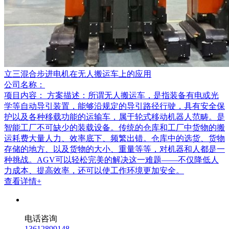
立三混合步进电机在无人搬运车上的应用
公司名称：
项目内容：
方案描述：所谓无人搬运车，是指装备有电或光
学等自动导引装置，能够沿规定的导引路径行驶，具有安全保
护以及各种移载功能的运输车，属于轮式移动机器人范畴。是
智能工厂不可缺少的装载设备。传统的仓库和工厂中货物的搬
运耗费大量人力、效率底下、频繁出错。仓库中的选货、货物
存储的地方、以及货物的大小、重量等等，对机器和人都是一
种挑战。AGV可以轻松完美的解决这一难题——不仅降低人
力成本、提高效率，还可以使工作环境更加安全。
查看详情+
电话咨询
13612899148