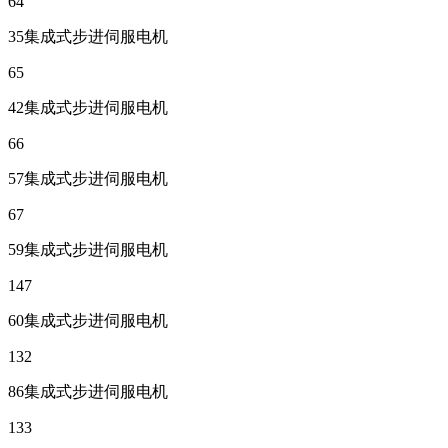
64
35集成式步进伺服电机
65
42集成式步进伺服电机
66
57集成式步进伺服电机
67
59集成式步进伺服电机
147
60集成式步进伺服电机
132
86集成式步进伺服电机
133