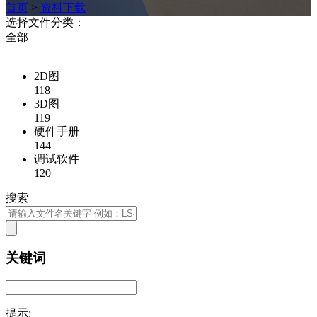
首页
>
资料下载
选择文件分类：
全部
2D图
118
3D图
119
硬件手册
144
调试软件
120
搜索
关键词
提示: