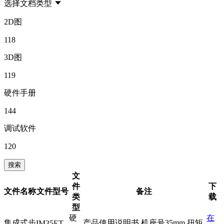
选择文档类型
2D图
118
3D图
119
硬件手册
144
调试软件
120
搜索
文
件
下
文件名称
文件型号
备注
类
载
型
硬
在
集成式步
产品使用说明书,机座号35mm,扭矩
IM35ET-