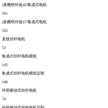
(多圈绝对值)42集成式电机
161
(多圈绝对值)57集成式电机
162
直线丝杆电机
53
集成式丝杆电机模组
145
集成式丝杆电机模组定制
146
外部驱动式丝杆电机
74
外部驱动式丝杆电机定制