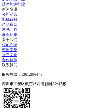
洁净能源行业
新闻资讯
公司动态
电机百科
产品选型
常见问答
展会动态
关于我们
公司介绍
资质荣誉
立三文化
合作伙伴
联系我们
服务热线：13612899148
深圳市宝安区航空路西湾智园A2栋5楼