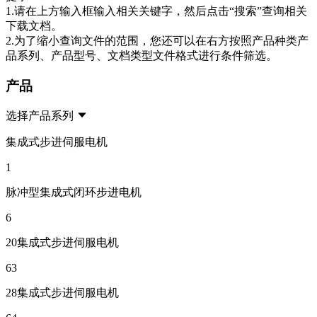
1.请在上方输入框输入相关关键字，然后点击“搜索”查询相关
下载文档。
2.为了缩小查询文件的范围，您还可以在右方按照产品种类产
品系列、产品型号、文档类型文件格式进行条件筛选。
产品
选择产品系列
集成式步进伺服电机
1
脉冲型集成式闭环步进电机
6
20集成式步进伺服电机
63
28集成式步进伺服电机