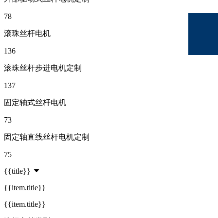
78
滚珠丝杆电机
136
滚珠丝杆步进电机定制
137
固定轴式丝杆电机
73
固定轴直线丝杆电机定制
75
{{title}}
{{item.title}}
{{item.title}}