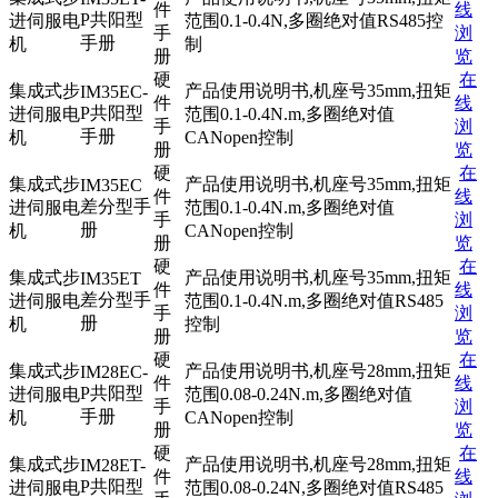
件
线
P共阳型
进伺服电
范围0.1-0.4N,多圈绝对值RS485控
手
浏
手册
机
制
册
览
硬
在
集成式步
产品使用说明书,机座号35mm,扭矩
IM35EC-
件
线
P共阳型
进伺服电
范围0.1-0.4N.m,多圈绝对值
手
浏
手册
机
CANopen控制
册
览
硬
在
集成式步
产品使用说明书,机座号35mm,扭矩
IM35EC
件
线
差分型手
进伺服电
范围0.1-0.4N.m,多圈绝对值
手
浏
册
机
CANopen控制
册
览
硬
在
集成式步
产品使用说明书,机座号35mm,扭矩
IM35ET
件
线
差分型手
进伺服电
范围0.1-0.4N.m,多圈绝对值RS485
手
浏
册
机
控制
册
览
硬
在
集成式步
产品使用说明书,机座号28mm,扭矩
IM28EC-
件
线
P共阳型
进伺服电
范围0.08-0.24N.m,多圈绝对值
手
浏
手册
机
CANopen控制
册
览
硬
在
集成式步
产品使用说明书,机座号28mm,扭矩
IM28ET-
件
线
P共阳型
进伺服电
范围0.08-0.24N,多圈绝对值RS485