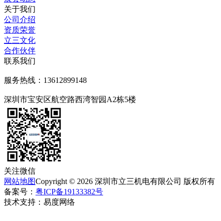
关于我们
公司介绍
资质荣誉
立三文化
合作伙伴
联系我们
服务热线：13612899148
深圳市宝安区航空路西湾智园A2栋5楼
关注微信
网站地图
Copyright © 2026 深圳市
立
三机电有限公司 版权所有
备案号：
粤ICP备19133382号
技术支持：易度网络