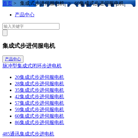
首页
> 集成式步进伺服电机 > 60集成式步进伺服电机
产品中心
集成式步进伺服电机
产品中心
脉冲型集成式闭环步进电机
20集成式步进伺服电机
28集成式步进伺服电机
35集成式步进伺服电机
42集成式步进伺服电机
57集成式步进伺服电机
59集成式步进伺服电机
60集成式步进伺服电机
86集成式步进伺服电机
485通讯集成式步进电机