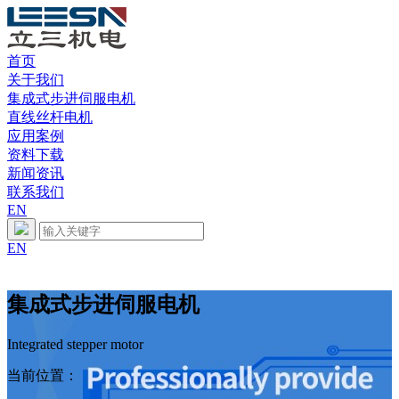
首页
关于我们
集成式步进伺服电机
直线丝杆电机
应用案例
资料下载
新闻资讯
联系我们
EN
EN
集成式步进伺服电机
Integrated stepper motor
当前位置：