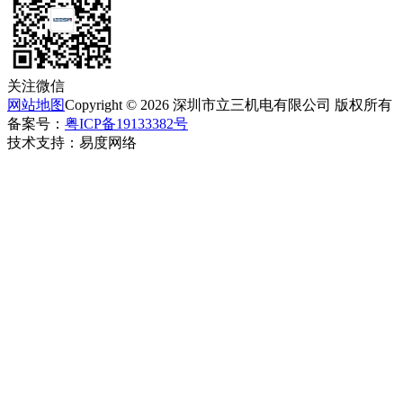
关注微信
网站地图
Copyright © 2026 深圳市
立
三机电有限公司 版权所有
备案号：
粤ICP备19133382号
技术支持：易度网络