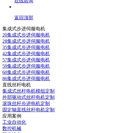
在线咨询
返回顶部
集成式步进伺服电机
20集成式步进伺服电机
28集成式步进伺服电机
35集成式步进伺服电机
42集成式步进伺服电机
57集成式步进伺服电机
59集成式步进伺服电机
60集成式步进伺服电机
86集成式步进伺服电机
直线丝杆电机
集成式丝杆电机模组定制
外部驱动式丝杆电机定制
滚珠丝杆步进电机定制
固定轴直线丝杆电机定制
应用案例
工业自动化
数控机械