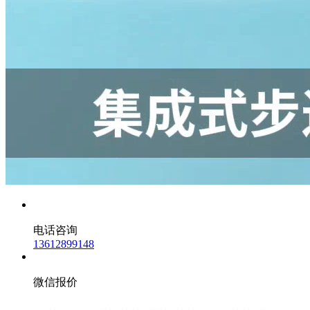
电话咨询
13612899148
微信报价