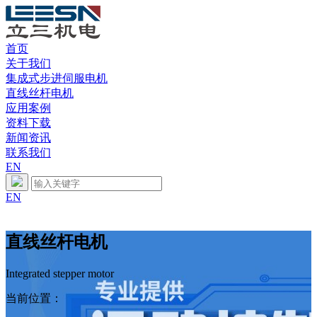
首页
关于我们
集成式步进伺服电机
直线丝杆电机
应用案例
资料下载
新闻资讯
联系我们
EN
EN
直线丝杆电机
Integrated stepper motor
当前位置：