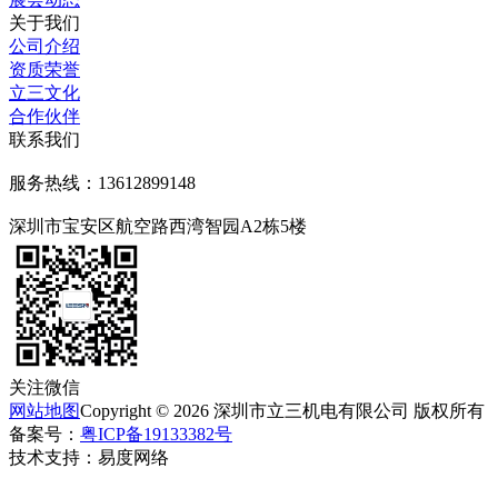
关于我们
公司介绍
资质荣誉
立三文化
合作伙伴
联系我们
服务热线：13612899148
深圳市宝安区航空路西湾智园A2栋5楼
关注微信
网站地图
Copyright © 2026 深圳市
立
三机电有限公司 版权所有
备案号：
粤ICP备19133382号
技术支持：易度网络