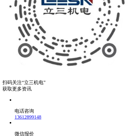
扫码关注“立三机电”
获取更多资讯
电话咨询
13612899148
微信报价