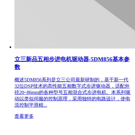
立三新品五相步进电机驱动器-5DM856基本参
数
概述5DM856系列是立三公司最新研制的，基于新一代
32位DSP技术的髙性能五相数字式步进驱动器，适配外
径20~86mm的各种型号五相混合式步进电机。本系列驱
动以类似伺服的控制原理，采用独特的电路设计，使电
流控制平滑精...
查看更多