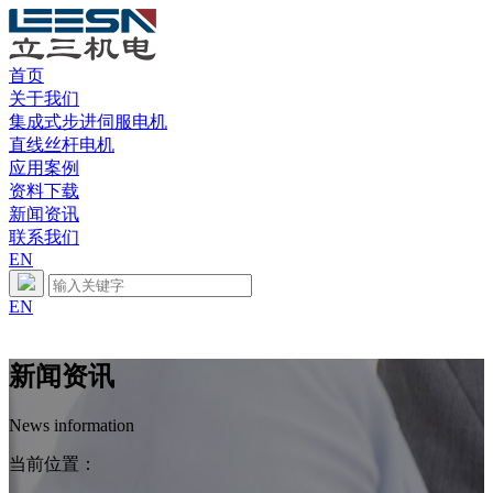
首页
关于我们
集成式步进伺服电机
直线丝杆电机
应用案例
资料下载
新闻资讯
联系我们
EN
EN
新闻资讯
News information
当前位置：