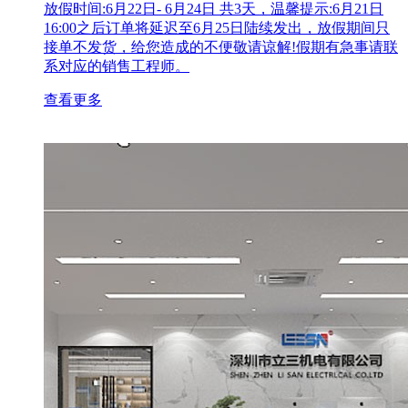
放假时间:6月22日- 6月24日 共3天，温馨提示:6月21日
16:00之后订单将延迟至6月25日陆续发出，放假期间只
接单不发货，给您造成的不便敬请谅解!假期有急事请联
系对应的销售工程师。
查看更多