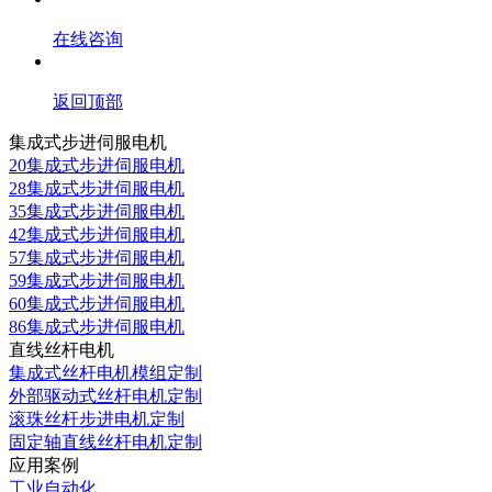
在线咨询
返回顶部
集成式步进伺服电机
20集成式步进伺服电机
28集成式步进伺服电机
35集成式步进伺服电机
42集成式步进伺服电机
57集成式步进伺服电机
59集成式步进伺服电机
60集成式步进伺服电机
86集成式步进伺服电机
直线丝杆电机
集成式丝杆电机模组定制
外部驱动式丝杆电机定制
滚珠丝杆步进电机定制
固定轴直线丝杆电机定制
应用案例
工业自动化