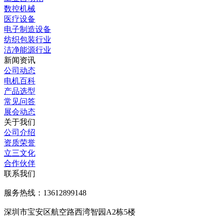
数控机械
医疗设备
电子制造设备
纺织包装行业
洁净能源行业
新闻资讯
公司动态
电机百科
产品选型
常见问答
展会动态
关于我们
公司介绍
资质荣誉
立三文化
合作伙伴
联系我们
服务热线：13612899148
深圳市宝安区航空路西湾智园A2栋5楼