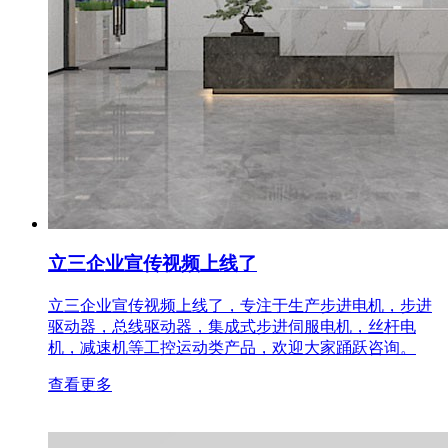
立三企业宣传视频上线了
立三企业宣传视频上线了，专注于生产步进电机，步进
驱动器，总线驱动器，集成式步进伺服电机，丝杆电
机，减速机等工控运动类产品，欢迎大家踊跃咨询。
查看更多