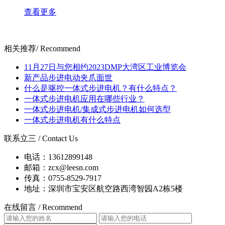
查看更多
相关推荐
/ Recommend
11月27日与您相约2023DMP大湾区工业博览会
新产品步进电动夹爪面世
什么是驱控一体式步进电机？有什么特点？
一体式步进电机应用在哪些行业？
一体式步进电机/集成式步进电机如何选型
一体式步进电机有什么特点
联系立三
/ Contact Us
电话：13612899148
邮箱：zcx@leesn.com
传真：0755-8529-7917
地址：深圳市宝安区航空路西湾智园A2栋5楼
在线留言
/ Recommend