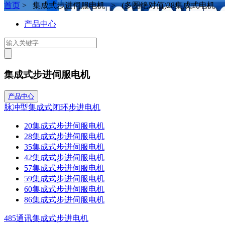
首页
> 集成式步进伺服电机 > (多圈绝对值)28集成式电机
产品中心
集成式步进伺服电机
产品中心
脉冲型集成式闭环步进电机
20集成式步进伺服电机
28集成式步进伺服电机
35集成式步进伺服电机
42集成式步进伺服电机
57集成式步进伺服电机
59集成式步进伺服电机
60集成式步进伺服电机
86集成式步进伺服电机
485通讯集成式步进电机