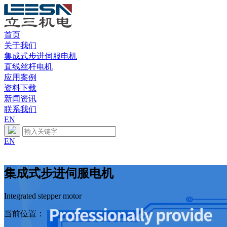
首页
关于我们
集成式步进伺服电机
直线丝杆电机
应用案例
资料下载
新闻资讯
联系我们
EN
EN
集成式步进伺服电机
Integrated stepper motor
当前位置：