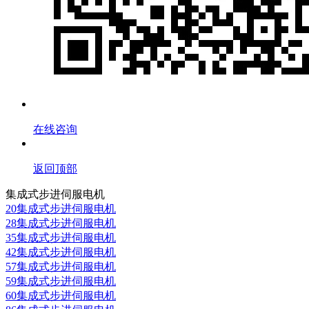
在线咨询
返回顶部
集成式步进伺服电机
20集成式步进伺服电机
28集成式步进伺服电机
35集成式步进伺服电机
42集成式步进伺服电机
57集成式步进伺服电机
59集成式步进伺服电机
60集成式步进伺服电机