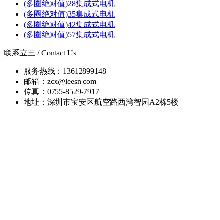
(多圈绝对值)28集成式电机
(多圈绝对值)35集成式电机
(多圈绝对值)42集成式电机
(多圈绝对值)57集成式电机
联系立三
/ Contact Us
服务热线：13612899148
邮箱：zcx@leesn.com
传真：0755-8529-7917
地址：深圳市宝安区航空路西湾智园A2栋5楼