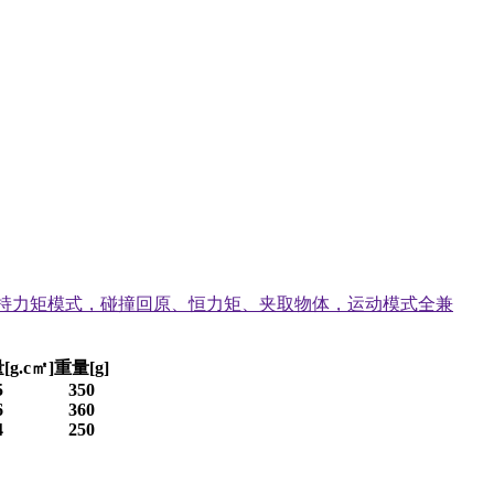
器反馈，支持力矩模式，碰撞回原、恒力矩、夹取物体，运动模式全兼
g.c㎡]
重量[g]
5
350
6
360
4
250