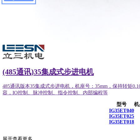
(485通讯)35集成式步进电机
485通讯版本35集成式步进电机，机座号：35mm，保持转矩0.
容，IO控制、脉冲控制、指令控制、内部编程等
型号
机
IG35ET040
IG35ET025
IG35ET018
展开查看更多