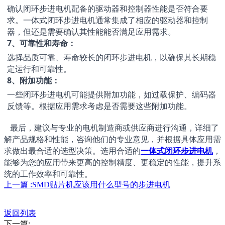
确认闭环步进电机配备的驱动器和控制器性能是否符合要
求。一体式闭环步进电机通常集成了相应的驱动器和控制
器，但还是需要确认其性能能否满足应用需求。
7、可靠性和寿命：
选择品质可靠、寿命较长的闭环步进电机，以确保其长期稳
定运行和可靠性。
8、附加功能：
一些闭环步进电机可能提供附加功能，如过载保护、编码器
反馈等。根据应用需求考虑是否需要这些附加功能。
最后，建议与专业的电机制造商或供应商进行沟通，详细了
解产品规格和性能，咨询他们的专业意见，并根据具体应用需
求做出最合适的选型决策。选用合适的
一体式闭环步进电机
，
能够为您的应用带来更高的控制精度、更稳定的性能，提升系
统的工作效率和可靠性。
上一篇 :SMD贴片机应该用什么型号的步进电机
返回列表
下一篇: