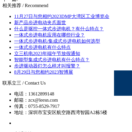
相关推荐
/ Recommend
11月27日与您相约2023DMP大湾区工业博览会
新产品步进电动夹爪面世
什么是驱控一体式步进电机？有什么特点？
一体式步进电机应用在哪些行业？
一体式步进电机/集成式步进电机如何选型
一体式步进电机有什么特点
立三机电2023年端午节放假通知
智能型集成式步进电机有什么特点？
步进驱动器灯怎么样才叫报警？
8月29日与您相约2023智博展
联系立三
/ Contact Us
电话：13612899148
邮箱：zcx@leesn.com
传真：0755-8529-7917
地址：深圳市宝安区航空路西湾智园A2栋5楼