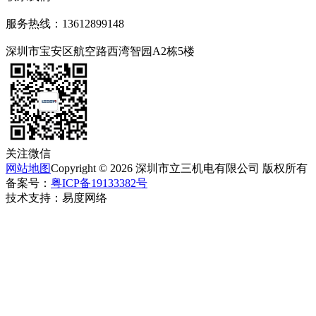
服务热线：13612899148
深圳市宝安区航空路西湾智园A2栋5楼
关注微信
网站地图
Copyright © 2026 深圳市
立
三机电有限公司 版权所有
备案号：
粤ICP备19133382号
技术支持：易度网络