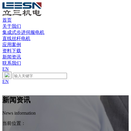
首页
关于我们
集成式步进伺服电机
直线丝杆电机
应用案例
资料下载
新闻资讯
联系我们
EN
EN
新闻资讯
News information
当前位置：