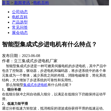
首页
>
新闻资讯
>
电机百科
公司动态
电机百科
产品选型
常见问答
展会动态
智能型集成式步进电机有什么特点？
发布日期：2023-06-08
作者：立三集成式步进电机厂家
智能型集成式步进是一种可媲美伺服电机的步进电机，其中产品中
包含了控制器，驱动器，步进电机和编码器，将步进系统中的各个单
元集成为一个整体，减少系统之间的布线，消除电磁噪音，简化系统
结构，大大增加了步进系统的可靠性和实用性。
那么智能型
集成式步进电机
有什么特点呢？
1、细分补差
在低细分脉冲之间自动插入细分，以满足在低细分下仍能保持运动平
滑。
2、低速力矩平滑
通过分析低速力矩纹波，抵消相应的谐波成份获得平滑的低速运动。