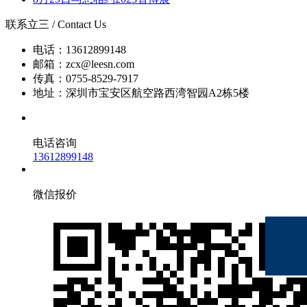
联系立三
/ Contact Us
电话：13612899148
邮箱：zcx@leesn.com
传真：0755-8529-7917
地址：深圳市宝安区航空路西湾智园A2栋5楼
电话咨询
13612899148
微信报价