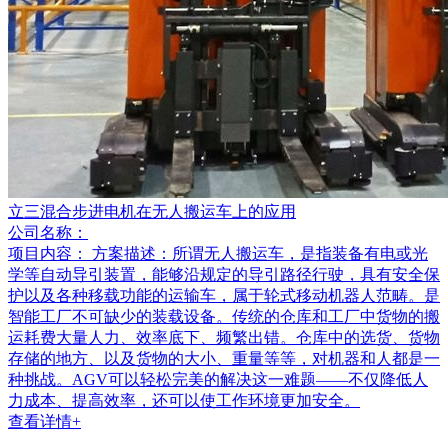
立三混合步进电机在无人搬运车上的应用
公司名称：
项目内容：
方案描述：所谓无人搬运车，是指装备有电或光
学等自动导引装置，能够沿规定的导引路径行驶，具有安全保
护以及各种移载功能的运输车，属于轮式移动机器人范畴。是
智能工厂不可缺少的装载设备。传统的仓库和工厂中货物的搬
运耗费大量人力、效率底下、频繁出错。仓库中的选货、货物
存储的地方、以及货物的大小、重量等等，对机器和人都是一
种挑战。AGV可以轻松完美的解决这一难题——不仅降低人
力成本、提高效率，还可以使工作环境更加安全。
查看详情+