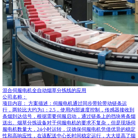
混合伺服电机全自动烟草分拣线的应用
公司名称：
项目内容：
方案描述：伺服电机通过同步带轮带动链条运
行，两轮比大约为1：2.5，使用内部速度控制，传感器接收到
条烟到达信号，根据需要伺服启动，通过链条上的挡块将条烟
送出。烟草分拣设备对于伺服电机的要求不复杂，但是现场伺
服电机数量大，24小时运转，汉德保伺服电机凭借优异的稳定
性和高响应性，在该配送中心长时间稳定运行，大大提高了烟