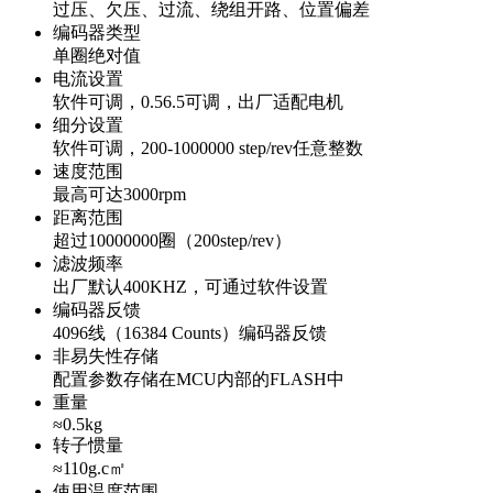
过压、欠压、过流、绕组开路、位置偏差
编码器类型
单圈绝对值
电流设置
软件可调，0.56.5可调，出厂适配电机
细分设置
软件可调，200-1000000 step/rev任意整数
速度范围
最高可达3000rpm
距离范围
超过10000000圈（200step/rev）
滤波频率
出厂默认400KHZ，可通过软件设置
编码器反馈
4096线（16384 Counts）编码器反馈
非易失性存储
配置参数存储在MCU内部的FLASH中
重量
≈0.5kg
转子惯量
≈110g.c㎡
使用温度范围