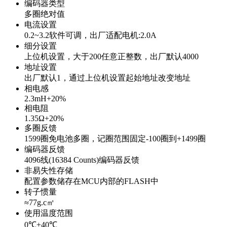
编码器类型
多圈绝对值
电流设置
0.2~3.2软件可调，出厂适配电机:2.0A
细分设置
上位机设置，大于200任意正整数，出厂默认4000
地址设置
出厂默认1，通过上位机设置起始地址改变地址
相电感
2.3mH+20%
相电阻
1.35Ω+20%
多圈反馈
1599圈免电池多圈，记圈范围固定-100圈到+1499圈
编码器反馈
4096线(16384 Counts)编码器反馈
非易失性存储
配置参数储存在MCU内部的FLASH中
转子惯量
≈77g.c㎡
使用温度范围
0℃±40℃