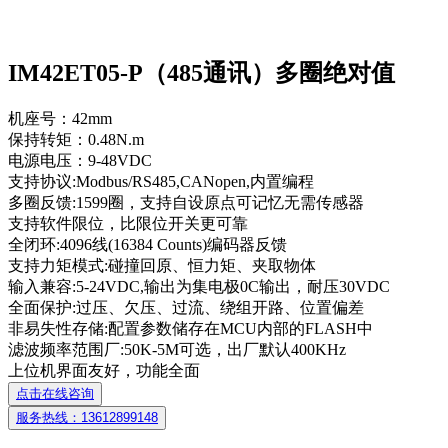
IM42ET05-P（485通讯）多圈绝对值
机座号：42mm
保持转矩：0.48N.m
电源电压：9-48VDC
支持协议:Modbus/RS485,CANopen,内置编程
多圈反馈:1599圈，支持自设原点可记忆无需传感器
支持软件限位，比限位开关更可靠
全闭环:4096线(16384 Counts)编码器反馈
支持力矩模式:碰撞回原、恒力矩、夹取物体
输入兼容:5-24VDC,输出为集电极0C输出，耐压30VDC
全面保护:过压、欠压、过流、绕组开路、位置偏差
非易失性存储:配置参数储存在MCU内部的FLASH中
滤波频率范围厂:50K-5M可选，出厂默认400KHz
上位机界面友好，功能全面
点击在线咨询
服务热线：13612899148